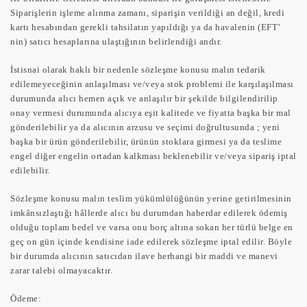
Siparişlerin işleme alınma zamanı, siparişin verildiği an değil, kredi
kartı hesabından gerekli tahsilatın yapıldığı ya da havalenin (EFT’
nin) satıcı hesaplarına ulaştığının belirlendiği andır.
İstisnai olarak haklı bir nedenle sözleşme konusu malın tedarik
edilemeyeceğinin anlaşılması ve/veya stok problemi ile karşılaşılması
durumunda alıcı hemen açık ve anlaşılır bir şekilde bilgilendirilip
onay vermesi durumunda alıcıya eşit kalitede ve fiyatta başka bir mal
gönderilebilir ya da alıcının arzusu ve seçimi doğrultusunda ; yeni
başka bir ürün gönderilebilir, ürünün stoklara girmesi ya da teslime
engel diğer engelin ortadan kalkması beklenebilir ve/veya sipariş iptal
edilebilir.
Sözleşme konusu malın teslim yükümlülüğünün yerine getirilmesinin
imkânsızlaştığı hâllerde alıcı bu durumdan haberdar edilerek ödemiş
olduğu toplam bedel ve varsa onu borç altına sokan her türlü belge en
geç on gün içinde kendisine iade edilerek sözleşme iptal edilir. Böyle
bir durumda alıcının satıcıdan ilave herhangi bir maddi ve manevi
zarar talebi olmayacaktır.
Ödeme: