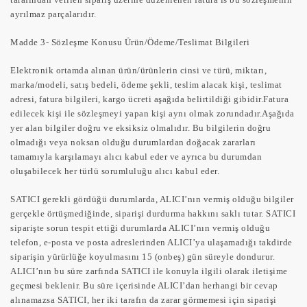
ayrılmaz parçalarıdır.
Madde 3- Sözleşme Konusu Ürün/Ödeme/Teslimat Bilgileri
Elektronik ortamda alınan ürün/ürünlerin cinsi ve türü, miktarı,
marka/modeli, satış bedeli, ödeme şekli, teslim alacak kişi, teslimat
adresi, fatura bilgileri, kargo ücreti aşağıda belirtildiği gibidir.Fatura
edilecek kişi ile sözleşmeyi yapan kişi aynı olmak zorundadır.Aşağıda
yer alan bilgiler doğru ve eksiksiz olmalıdır. Bu bilgilerin doğru
olmadığı veya noksan olduğu durumlardan doğacak zararları
tamamıyla karşılamayı alıcı kabul eder ve ayrıca bu durumdan
oluşabilecek her türlü sorumluluğu alıcı kabul eder.
SATICI gerekli gördüğü durumlarda, ALICI’nın vermiş olduğu bilgiler
gerçekle örtüşmediğinde, siparişi durdurma hakkını saklı tutar. SATICI
siparişte sorun tespit ettiği durumlarda ALICI’nın vermiş olduğu
telefon, e-posta ve posta adreslerinden ALICI’ya ulaşamadığı takdirde
siparişin yürürlüğe koyulmasını 15 (onbeş) gün süreyle dondurur.
ALICI’nın bu süre zarfında SATICI ile konuyla ilgili olarak iletişime
geçmesi beklenir. Bu süre içerisinde ALICI’dan herhangi bir cevap
alınamazsa SATICI, her iki tarafın da zarar görmemesi için siparişi