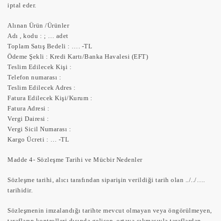
iptal eder.
Alınan Ürün /Ürünler
Adı , kodu : ; … adet
Toplam Satış Bedeli : …. -TL
Ödeme Şekli : Kredi Kartı/Banka Havalesi (EFT)
Teslim Edilecek Kişi :
Telefon numarası :
Teslim Edilecek Adres :
Fatura Edilecek Kişi/Kurum :
Fatura Adresi :
Vergi Dairesi :
Vergi Sicil Numarası :
Kargo Ücreti : … -TL
Madde 4- Sözleşme Tarihi ve Mücbir Nedenler
Sözleşme tarihi, alıcı tarafından siparişin verildiği tarih olan ../../….
tarihidir.
Sözleşmenin imzalandığı tarihte mevcut olmayan veya öngörülmeyen,
tarafların kontrolleri dışında gelişen, ortaya çıkmasıyla taraflardan