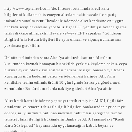
http://www.toptanevi.com ‘de, internet ortamında kredi kartı
bilgilerini kullanmak istemeyen alıcılara nakit havale ile sipariş
imkanları sunulmuştur. Havale ile ödemede alıcı kendisine en uygun
bankayı seçip havalesini yapabilir. Eğer EFT yapılmışsa hesaba geçme
tarihi dikkate alınacaktır. Havale ve/veya EFT yaparken “Gönderen
Bilgileri”nin Fatura Bilgileri ile aynı olması ve sipariş numarasının
yazılması gereklidir.
Ürünün tesliminden sonra Alıcı’ya ait kredi kartının Alıcı’nın
kusurundan kaynaklanmayan bir şekilde yetkisiz kişilerce haksız veya
hukuka aykırı olarak kullanılması nedeni ile ilgili banka veya finans
kuruluşun ürün bedelini Satıcı’ya ödememesi halinde, Alıcı’nın
kendisine teslim edilmiş ürünü 10 gün içinde Satıcı’ya göndermesi
zorunludur. Bu tür durumlarda nakliye giderleri Alıcı’ya aittir.
Alıcı kredi kartı ile ödeme yapmayı tercih etmiş ise ALICI, ilgili faiz
oranlarını ve temerrüt faizi ile ilgili bilgileri bankasından ayrıca teyit
edeceğini, yürürlükte bulunan mevzuat hükümleri gereğince faiz ve
temerrüt faizi ile ilgili hükümlerin Banka ve ALICI arasındaki “Kredi
Kartı Sözleşmesi” kapsamında uygulanacağını kabul, beyan ve
taahhüt eder.