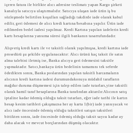
içeren fatura ile birlikte alıcı adresine teslimatı yapan Kargo şirketi
kanalıyla satıcıya ulaştırmalıdır. Satıcıya ulaşan iade ürün iş bu
sözleşmede belirtilen koşulları sağladığı takdirde iade olarak kabul
edilir, geri ödemesi de alıcı kredi kartına/hesabına yapılır. Ürün iade
edilmeden bedel iadesi yapılmaz. Kredi Kartına yapılan iadelerin kredi
kartı hesaplarına yansıma süresi ilgili bankanın tasarrufundadır.
Alışveriş kredi kartı ile ve taksitli olarak yapılmışsa, kredi kartına iade
prosedürü şu şekilde uygulanacaktır: Alıcı ürünü kaç taksit ile satın
alma talebini iletmiş ise, Banka alıcıya geri ödemesini taksitle
yapmaktadır. Satıcı,bankaya ürün bedelinin tamamını tek seferde
ödedikten sonra, Banka poslarından yapılan taksitli harcamaların
alıcının kredi kartına iadesi durumundakonuya müdahil tarafların
mağdur duruma düşmemesi için talep edilen iade tutarları,yine taksitli
olarak hamil taraf hesaplarına Banka tarafından aktarılır.Alıcının satış
iptaline kadar ödemiş olduğu taksit tutarları, eğer iade tarihi ile kartın
hesap kesim tarihleri çakışmazsa her ay karta 1(bir) iade yansıyacak ve
alıcı iade öncesinde ödemiş olduğu taksitleri satışın taksitleri
bittikten sonra, iade öncesinde ödemiş olduğu taksit sayısı kadar ay
daha alacak ve mevcut borçlarından düşmüş olacaktır.