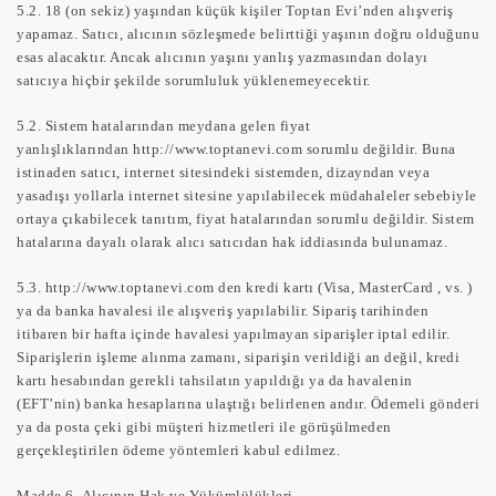
5.2.
18 (on sekiz) yaşından küçük kişiler Toptan Evi’nden alışveriş
yapamaz. Satıcı, alıcının sözleşmede belirttiği yaşının doğru olduğunu
esas alacaktır. Ancak alıcının yaşını yanlış yazmasından dolayı
satıcıya hiçbir şekilde sorumluluk yüklenemeyecektir.
5.2.
Sistem hatalarından meydana gelen fiyat
yanlışlıklarından http://www.toptanevi.com sorumlu değildir. Buna
istinaden satıcı, internet sitesindeki sistemden, dizayndan veya
yasadışı yollarla internet sitesine yapılabilecek müdahaleler sebebiyle
ortaya çıkabilecek tanıtım, fiyat hatalarından sorumlu değildir. Sistem
hatalarına dayalı olarak alıcı satıcıdan hak iddiasında bulunamaz.
5.3.
http://www.toptanevi.com den kredi kartı (Visa, MasterCard , vs. )
ya da banka havalesi ile alışveriş yapılabilir. Sipariş tarihinden
itibaren bir hafta içinde havalesi yapılmayan siparişler iptal edilir.
Siparişlerin işleme alınma zamanı, siparişin verildiği an değil, kredi
kartı hesabından gerekli tahsilatın yapıldığı ya da havalenin
(EFT’nin) banka hesaplarına ulaştığı belirlenen andır. Ödemeli gönderi
ya da posta çeki gibi müşteri hizmetleri ile görüşülmeden
gerçekleştirilen ödeme yöntemleri kabul edilmez.
Madde 6- Alıcının Hak ve Yükümlülükleri