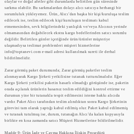
olaylar ve doğal afetler gibi durumlarda belirtilen gün süresinde
sarkma olabilir. Bu sarkmalardan dolayı alıcı satıcıya herhangi bir
sorumluluk yükleyemez. Ürün, Alıcı’dan başka bir kişi/kuruluşa teslim
edilecek ise, teslim edilecek kişi/kuruluşun teslimatı kabul
etmemesinden, sevk bilgilerindeki yanlışlık ve/veya Alıcının yerinde
olmamasından doğabilecek ekstra kargo bedellerinden satıcı sorumlu
değildir. Belirtilen günler içeriğinde ürün/ürünler müşteriye
ulaşmadıysa teslimat problemleri müşteri hizmetlerine
info@toptanevi.com
e-mail adresi kullanılmak sureti ile derhal
bildirilmelidir.
Zarar görmüş paket durumunda; Zarar görmüş paketler teslim
alınmayarak Kargo Şirketi yetkilisine tutanak tutturulmalıdır. Eğer
Kargo Şirketi yetkilisi paketin hasarlı olmadığı görüşünde ise, paketin
orada açılarak ürünlerin hasarsız teslim edildiğini kontrol ettirme ve
durumun yine bir tutanakla tespit edilmesini isteme hakkı alıcıda
vardır. Paket Alıcı tarafından teslim alındıktan sonra Kargo Şirketinin
görevini tam olarak yaptığı kabul edilmiş olur. Paket kabul edilmemiş
ve tutanak tutulmuş ise, durum, tutanağın Alıcı’da kalan kopyasıyla
birlikte en kısa zamanda satıcı Müşteri Hizmetlerine bildirilmelidir.
Madde 9- Ürün İade ve Cayma Hakkına İlişkin Prosedürü