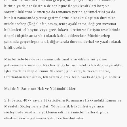
birinin ya da her ikisinin de sözleşme ile yüklendikleri borç ve
sorumluluklarını kısmen ya da tamamen yerine getirmelerini ya da
bunları zamanında yerine getirmelerini olanaksızlaştıran durumlar,
mücbir sebep (Doğal afet, savaş, terör, ayaklanma, değişen mevzuat
hükümleri, el koyma veya grev, lokavt, üretim ve iletişim tesislerinde
önemli ölçüde arıza vb.) olarak kabul edilecektir. Mücbir sebep
şahsında gerçekleşen taraf, diğer tarafa durumu derhal ve yazılı olarak
bildirecektir.
Mücbir sebebin devamı esnasında tarafların edimlerini yerine
getirememelerinden dolayı herhangi bir sorumlulukları doğmayacaktır.
İşbu mücbir sebep durumu 30 (otuz ) gün süreyle devam ederse,
taraflardan her birinin, tek taraflı olarak fesih hakkı doğmuş olacaktır.
Madde 5- Satıcının Hak ve Yükümlülükleri
5.1
. Satıcı, 4077 sayılı Tüketicilerin Korunması Hakkındaki Kanun ve
Mesafeli Sözleşmelere Dair Yönetmelik hükümleri uyarınca
sözleşmede kendisine yüklenen edimleri mücbir haller dışında
eksiksiz yerine getirmeyi kabul ve taahhüt eder.