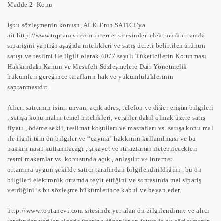
Madde 2- Konu
İşbu sözleşmenin konusu, ALICI’nın SATICI’ya
ait http://www.toptanevi.com internet sitesinden elektronik ortamda
siparişini yaptığı aşağıda nitelikleri ve satış ücreti belirtilen ürünün
satışı ve teslimi ile ilgili olarak 4077 sayılı Tüketicilerin Korunması
Hakkındaki Kanun ve Mesafeli Sözleşmelere Dair Yönetmelik
hükümleri gereğince tarafların hak ve yükümlülüklerinin
saptanmasıdır.
Alıcı, satıcının isim, unvan, açık adres, telefon ve diğer erişim bilgileri
, satışa konu malın temel nitelikleri, vergiler dahil olmak üzere satış
fiyatı , ödeme sekli, teslimat koşulları ve masrafları vs. satışa konu mal
ile ilgili tüm ön bilgiler ve “cayma” hakkının kullanılması ve bu
hakkın nasıl kullanılacağı , şikayet ve itirazlarını iletebilecekleri
resmi makamlar vs. konusunda açık , anlaşılır ve internet
ortamına uygun şekilde satıcı tarafından bilgilendirildiğini , bu ön
bilgileri elektronik ortamda teyit ettiğini ve sonrasında mal sipariş
verdiğini is bu sözleşme hükümlerince kabul ve beyan eder.
http://www.toptanevi.com sitesinde yer alan ön bilgilendirme ve alıcı
tarafından verilen sipariş üzerine düzenlenen fatura is bu sözleşmenin