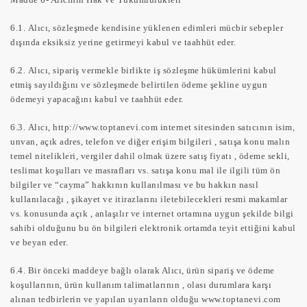
6.1.
Alıcı, sözleşmede kendisine yüklenen edimleri mücbir sebepler
dışında eksiksiz yerine getirmeyi kabul ve taahhüt eder.
6.2.
Alıcı, sipariş vermekle birlikte iş sözleşme hükümlerini kabul
etmiş sayıldığını ve sözleşmede belirtilen ödeme şekline uygun
ödemeyi yapacağını kabul ve taahhüt eder.
6.3.
Alıcı, http://www.toptanevi.com internet sitesinden satıcının isim,
unvan, açık adres, telefon ve diğer erişim bilgileri , satışa konu malın
temel nitelikleri, vergiler dahil olmak üzere satış fiyatı , ödeme sekli,
teslimat koşulları ve masrafları vs. satışa konu mal ile ilgili tüm ön
bilgiler ve “cayma” hakkının kullanılması ve bu hakkın nasıl
kullanılacağı , şikayet ve itirazlarını iletebilecekleri resmi makamlar
vs. konusunda açık , anlaşılır ve internet ortamına uygun şekilde bilgi
sahibi olduğunu bu ön bilgileri elektronik ortamda teyit ettiğini kabul
ve beyan eder.
6.4.
Bir önceki maddeye bağlı olarak Alıcı, ürün sipariş ve ödeme
koşullarının, ürün kullanım talimatlarının , olası durumlara karşı
alınan tedbirlerin ve yapılan uyarıların olduğu www.toptanevi.com