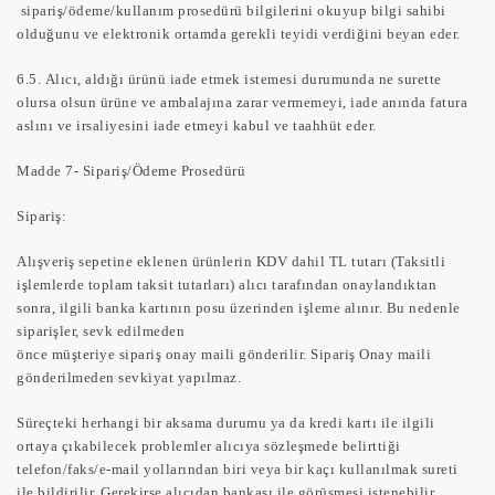
sipariş/ödeme/kullanım prosedürü bilgilerini okuyup bilgi sahibi
olduğunu ve elektronik ortamda gerekli teyidi verdiğini beyan eder.
6.5.
Alıcı, aldığı ürünü iade etmek istemesi durumunda ne surette
olursa olsun ürüne ve ambalajına zarar vermemeyi, iade anında fatura
aslını ve irsaliyesini iade etmeyi kabul ve taahhüt eder.
Madde 7- Sipariş/Ödeme Prosedürü
Sipariş:
Alışveriş sepetine eklenen ürünlerin KDV dahil TL tutarı (Taksitli
işlemlerde toplam taksit tutarları) alıcı tarafından onaylandıktan
sonra, ilgili banka kartının posu üzerinden işleme alınır. Bu nedenle
siparişler, sevk edilmeden
önce müşteriye sipariş onay maili gönderilir. Sipariş Onay maili
gönderilmeden sevkiyat yapılmaz.
Süreçteki herhangi bir aksama durumu ya da kredi kartı ile ilgili
ortaya çıkabilecek problemler alıcıya sözleşmede belirttiği
telefon/faks/e-mail yollarından biri veya bir kaçı kullanılmak sureti
ile bildirilir. Gerekirse alıcıdan bankası ile görüşmesi istenebilir.