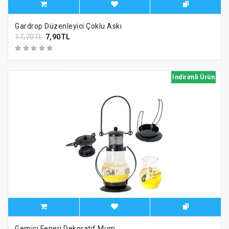
Gardrop Düzenleyici Çoklu Askı
17,70TL
7,90TL
İndirimli Ürün
Gemici Feneri Dekoratif Mum