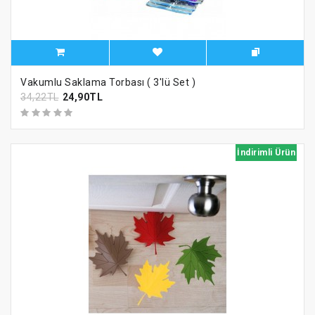
Vakumlu Saklama Torbası ( 3'lü Set )
34,22TL
24,90TL
İndirimli Ürün