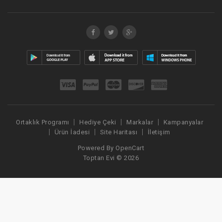
Ortaklık Programı
Hediye Çeki
Markalar
Kampanyalar
Ürün İadesi
Site Haritası
İletişim
Powered By
OpenCart
Toptan Evi © 2026