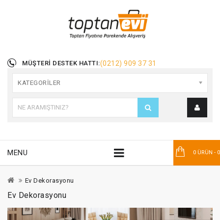
MÜŞTERI DESTEK HATTI:
(0212) 909 37 31
KATEGORILER
MENU
0 ÜRÜN - 
Ev Dekorasyonu
Ev Dekorasyonu