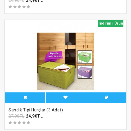
24,90TL
24,90TL
İndirimli Ürün
Sandık Tipi Hurçlar (3 Adet)
27,90TL
24,90TL