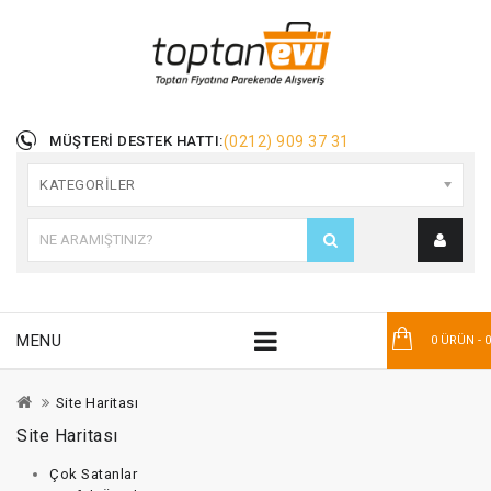
MÜŞTERI DESTEK HATTI:
(0212) 909 37 31
KATEGORILER
MENU
0 ÜRÜN - 
Site Haritası
Site Haritası
Çok Satanlar