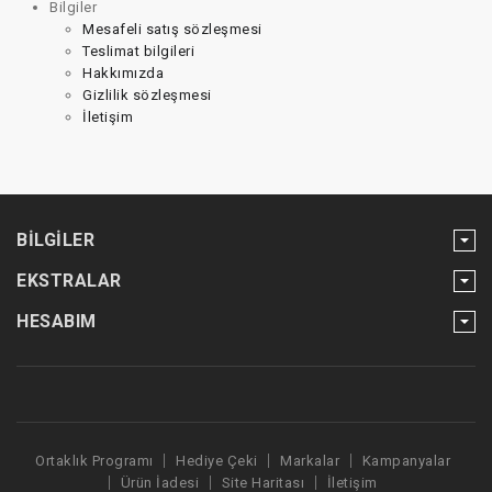
Bilgiler
Mesafeli satış sözleşmesi
Teslimat bilgileri
Hakkımızda
Gizlilik sözleşmesi
İletişim
BILGILER
EKSTRALAR
HESABIM
Ortaklık Programı
Hediye Çeki
Markalar
Kampanyalar
Ürün İadesi
Site Haritası
İletişim