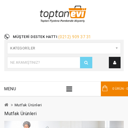
MÜŞTERI DESTEK HATTI:
(0212) 909 37 31
KATEGORILER
MENU
0 ÜRÜN - 
Mutfak Ürünleri
Mutfak Ürünleri