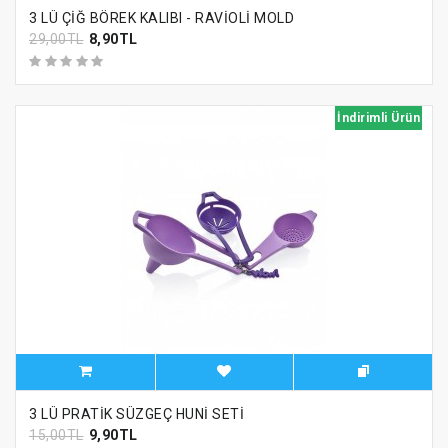
3 LÜ ÇİĞ BÖREK KALIBI - RAVİOLİ MOLD
29,00TL
8,90TL
İndirimli Ürün
3 LÜ PRATİK SÜZGEÇ HUNİ SETİ
15,00TL
9,90TL