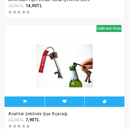
22,90TL
14,90TL
İndirimli Ürün
Anahtar Şeklinde Şişe Açacağı
22,90TL
7,90TL