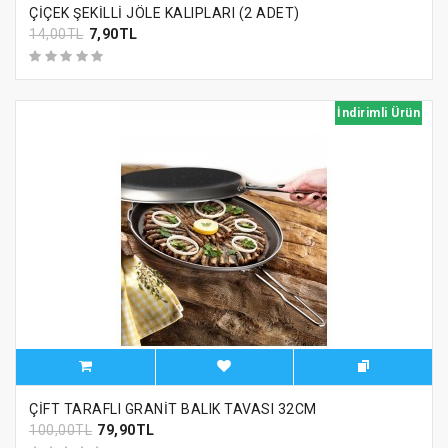
ÇİÇEK ŞEKİLLİ JÖLE KALIPLARI (2 ADET)
14,00TL
7,90TL
İndirimli Ürün
ÇİFT TARAFLI GRANİT BALIK TAVASI 32CM
100,00TL
79,90TL