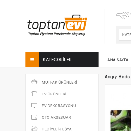
KAT
KATEGORILER
ANA SAYFA
Angry Birds
MUTFAK ÜRÜNLERI
TV ÜRÜNLERI
EV DEKORASYONU
OTO AKSESUAR
HEDIYELIK EŞYA