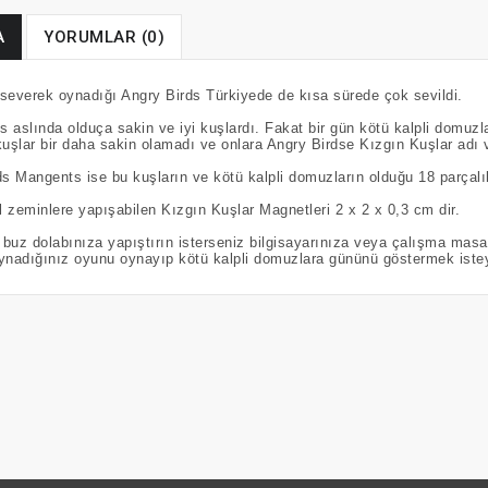
A
YORUMLAR (0)
severek oynadığı Angry Birds Türkiyede de kısa sürede çok sevildi.
s aslında olduça sakin ve iyi kuşlardı. Fakat bir gün kötü kalpli domuzl
uşlar bir daha sakin olamadı ve onlara Angry Birdse Kızgın Kuşlar adı v
s Mangents ise bu kuşların ve kötü kalpli domuzların olduğu 18 parçalık
zeminlere yapışabilen Kızgın Kuşlar Magnetleri 2 x 2 x 0,3 cm dir.
z buz dolabınıza yapıştırın isterseniz bilgisayarınıza veya çalışma ma
ynadığınız oyunu oynayıp kötü kalpli domuzlara gününü göstermek iste