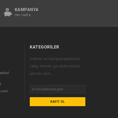
KAMPANYA
Her Hafta
KATEGORILER
İndirim ve kampanyalarımızı
i
takip etmek için bültenimize
tanbul
abone olun...
1
i.com
KAYIT OL