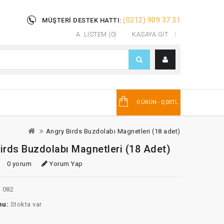
(0212) 909 37 31
MÜŞTERI DESTEK HATTI:
A. LISTEM (0)
KASAYA GIT
T
0 ÜRÜN - 0,00TL
Angry Birds Buzdolabı Magnetleri (18 adet)
irds Buzdolabı Magnetleri (18 Adet)
0 yorum
Yorum Yap
:
082
mu:
Stokta var