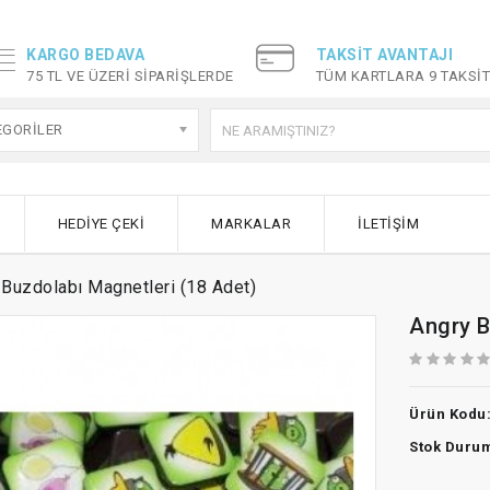
KARGO BEDAVA
TAKSIT AVANTAJI
75 TL VE ÜZERI SIPARIŞLERDE
TÜM KARTLARA 9 TAKSI
EGORILER
HEDIYE ÇEKI
MARKALAR
İLETIŞIM
 Buzdolabı Magnetleri (18 Adet)
Angry B
Ürün Kodu
Stok Duru