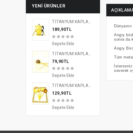
YENI ÜRÜNLER
AÇIKLAM
TİTANYUM KAPLAMA GOLD TASARIM ÇAYKEYFİ ÇAYDANLIK
Dünyanın 
189,90TL
Angry bird
sonra da k
Sepete Ekle
Angry Bird
TİTANYUM KAPLAMA GOLD TASARIM SUNUM MAŞASI
Tüm metal 
79,90TL
İsterseni
severek o
Sepete Ekle
TİTANYUM KAPLAMA GOLD TASARIM 5'Lİ SERVİS SETİ
129,90TL
Sepete Ekle