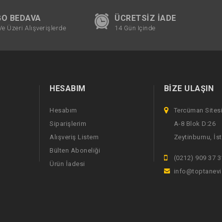
O BEDAVA
ÜCRETSIZ İADE
Ve Üzeri Alışverişlerde
14 Gün Içinde
HESABIM
BIZE ULAŞIN
Hesabım
Tercüman Sites
Siparişlerim
A-8 Blok D:26
Alışveriş Listem
Zeytinburnu, İs
Bülten Aboneliği
(0212) 909 37 3
Ürün İadesi
info@toptanev