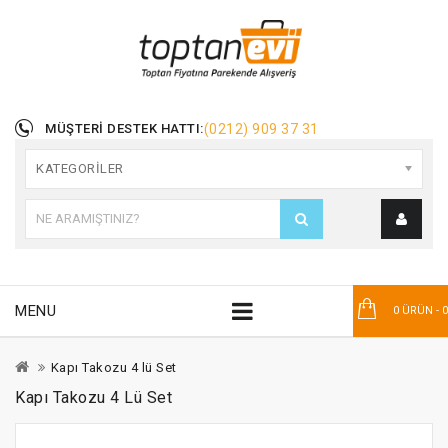
MÜŞTERI DESTEK HATTI:
(0212) 909 37 31
KATEGORILER
MENU
0 ÜRÜN - 
Kapı Takozu 4 lü Set
Kapı Takozu 4 Lü Set