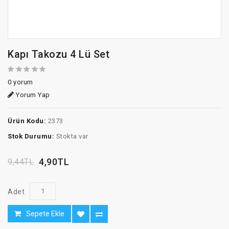
Kapı Takozu 4 Lü Set
0 yorum
Yorum Yap
Ürün Kodu:
2373
Stok Durumu:
Stokta var
4,90TL
9,44TL
Adet
Sepete Ekle