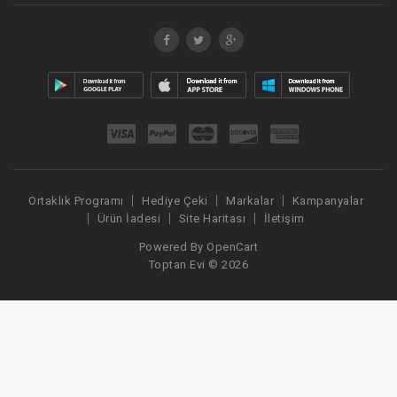
Ortaklık Programı
Hediye Çeki
Markalar
Kampanyalar
Ürün İadesi
Site Haritası
İletişim
Powered By
OpenCart
Toptan Evi © 2026