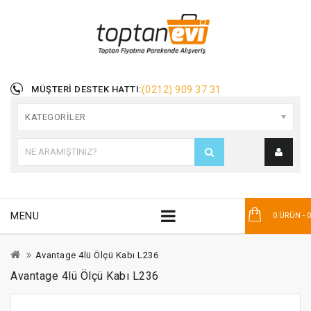
MÜŞTERI DESTEK HATTI:
(0212) 909 37 31
KATEGORILER
MENU
0 ÜRÜN - 
Avantage 4lü Ölçü Kabı L236
Avantage 4lü Ölçü Kabı L236