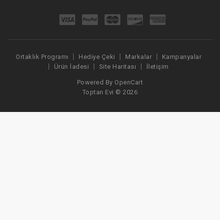
Ortaklık Programı
Hediye Çeki
Markalar
Kampanyalar
Ürün İadesi
Site Haritası
İletişim
Powered By
OpenCart
Toptan Evi © 2026