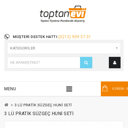
MÜŞTERI DESTEK HATTI:
(0212) 909 37 31
KATEGORILER
MENU
0 ÜRÜN - 
3 LÜ PRATİK SÜZGEÇ HUNİ SETİ
3 LÜ PRATİK SÜZGEÇ HUNİ SETİ