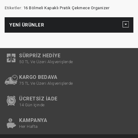
Etiketler:
16 Bölmeli Kapaklı Pratik Çekmece Organizer
YENI ÜRÜNLER
SÜRPRIZ HEDIYE
50 TL Ve Üzeri Alışverişlerde
KARGO BEDAVA
75 TL Ve Üzeri Alışverişlerde
ÜCRETSIZ İADE
14 Gün Içinde
KAMPANYA
Her Hafta