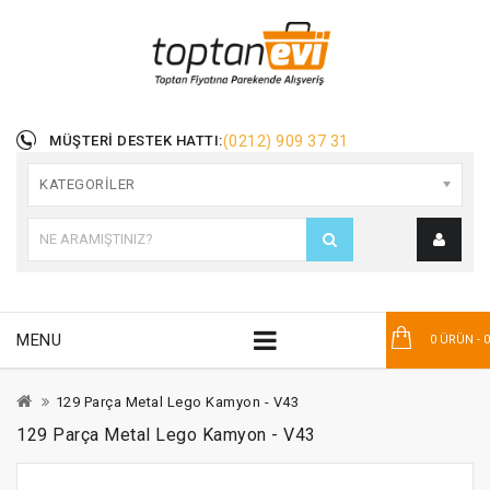
MÜŞTERI DESTEK HATTI:
(0212) 909 37 31
KATEGORILER
MENU
0 ÜRÜN - 
129 Parça Metal Lego Kamyon - V43
129 Parça Metal Lego Kamyon - V43