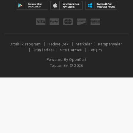
Ortaklık Programı
Hediye Çeki
Markalar
Kampanyalar
Ürün İadesi
Site Haritası
İletişim
Powered By
OpenCart
Toptan Evi © 2026