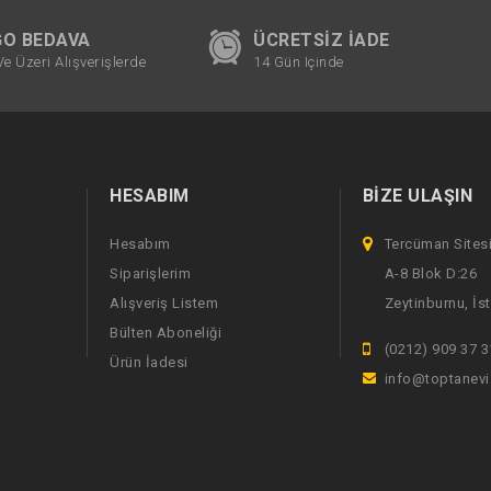
O BEDAVA
ÜCRETSIZ İADE
Ve Üzeri Alışverişlerde
14 Gün Içinde
HESABIM
BIZE ULAŞIN
Hesabım
Tercüman Sites
Siparişlerim
A-8 Blok D:26
Alışveriş Listem
Zeytinburnu, İs
Bülten Aboneliği
(0212) 909 37 3
Ürün İadesi
info@toptanev