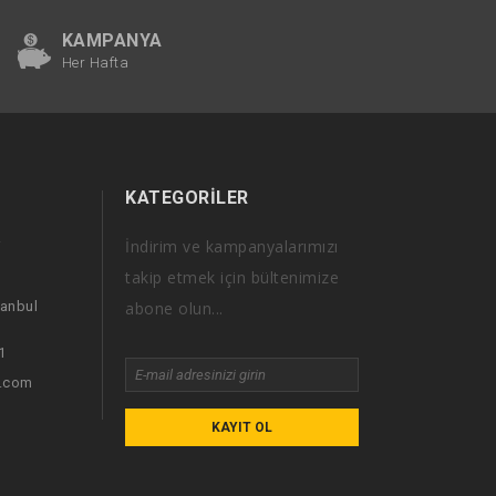
KAMPANYA
Her Hafta
KATEGORILER
İndirim ve kampanyalarımızı
i
takip etmek için bültenimize
tanbul
abone olun...
1
i.com
KAYIT OL