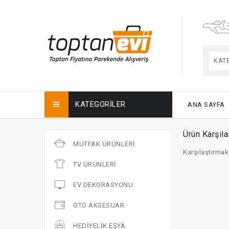
KAT
KATEGORILER
ANA SAYFA
Ürün Karşıla
MUTFAK ÜRÜNLERI
Karşılaştırmak
TV ÜRÜNLERI
EV DEKORASYONU
OTO AKSESUAR
HEDIYELIK EŞYA