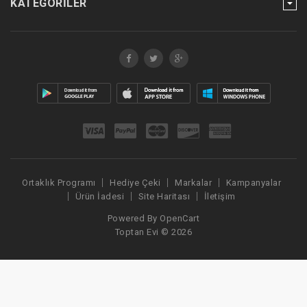
KATEGORILER
Ortaklık Programı
Hediye Çeki
Markalar
Kampanyalar
Ürün İadesi
Site Haritası
İletişim
Powered By
OpenCart
Toptan Evi © 2026