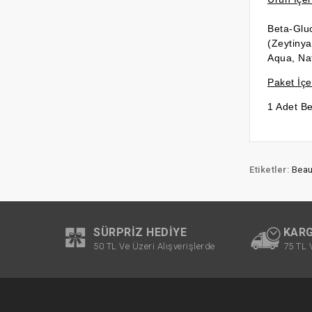
Beta-Glu
(Zeytiny
Aqua, Na
Paket İçer
1 Adet B
Etiketler:
Beau
SÜRPRIZ HEDIYE
KARG
50 TL Ve Üzeri Alışverişlerde
75 TL 