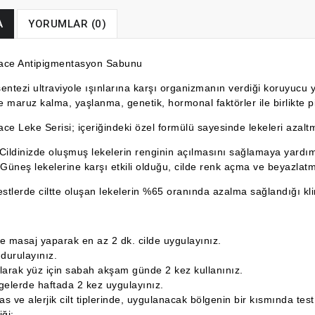
A
YORUMLAR (0)
ace Antipigmentasyon Sabunu
entezi ultraviyole ışınlarına karşı organizmanın verdiği koruyucu ya
 maruz kalma, yaşlanma, genetik, hormonal faktörler ile birlikte p
ce Leke Serisi; içeriğindeki özel formülü sayesinde lekeleri azalt
Cildinizde oluşmuş lekelerin renginin açılmasını sağlamaya yardım
 Güneş lekelerine karşı etkili olduğu, cilde renk açma ve beyazlatma
estlerde ciltte oluşan lekelerin %65 oranında azalma sağlandığı kli
e masaj yaparak en az 2 dk. cilde uygulayınız.
e durulayınız.
larak yüz için sabah akşam günde 2 kez kullanınız.
gelerde haftada 2 kez uygulayınız.
s ve alerjik cilt tiplerinde, uygulanacak bölgenin bir kısmında test
iği: