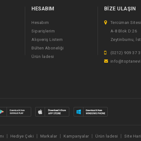
HESABIM
BIZE ULAŞIN
Hesabım
Tercüman Sites
Siparişlerim
A-8 Blok D:26
Alışveriş Listem
Zeytinburnu, İs
Bülten Aboneliği
(0212) 909 37 3
Ürün İadesi
info@toptanev
mı
Hediye Çeki
Markalar
Kampanyalar
Ürün İadesi
Site Hari