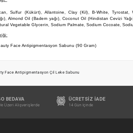
can, Sulfur (Kükürt), Allantoine, Clay (Kil), B-White, Tyrostat
ağı), Almond Oil (Badem yağı), Coconut Oil (Hindistan Cevizi Ya
tural Vegetable Glycerin, Sodium Palmate, Sodium Cocoate, Sodi
iği:
eauty Face Antipigmentasyon Sabunu (90 Gram)
ty Face Antipigmentasyon Çil Leke Sabunu
O BEDAVA
ÜCRETSIZ İADE
Ve Üzeri Alışverişlerde
14 Gün Içinde