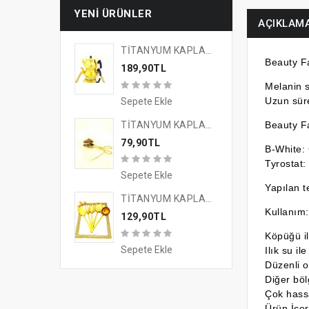
YENI ÜRÜNLER
AÇIKLAM
TİTANYUM KAPLAMA GOLD TASARIM ÇAYKEYFİ ÇAYDANLIK
Beauty F
189,90TL
Melanin s
Uzun süre
Sepete Ekle
Beauty Fa
TİTANYUM KAPLAMA GOLD TASARIM SUNUM MAŞASI
79,90TL
B-White: 
Tyrostat:
Sepete Ekle
Yapılan t
TİTANYUM KAPLAMA GOLD TASARIM 5'Lİ SERVİS SETİ
Kullanım:
129,90TL
Köpüğü il
Sepete Ekle
Ilık su il
Düzenli o
Diğer böl
Çok hassa
Ürün İçer