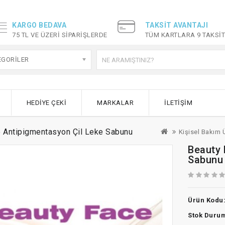
KARGO BEDAVA
TAKSIT AVANTAJI
75 TL VE ÜZERI SIPARIŞLERDE
TÜM KARTLARA 9 TAKSI
EGORILER
HEDIYE ÇEKI
MARKALAR
İLETIŞIM
 Antipigmentasyon Çil Leke Sabunu
Kişisel Bakım 
Beauty 
Sabunu
Ürün Kodu
Stok Duru