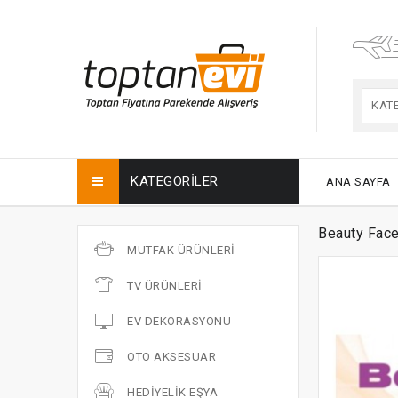
KAT
KATEGORILER
ANA SAYFA
Beauty Face
MUTFAK ÜRÜNLERI
TV ÜRÜNLERI
EV DEKORASYONU
OTO AKSESUAR
HEDIYELIK EŞYA