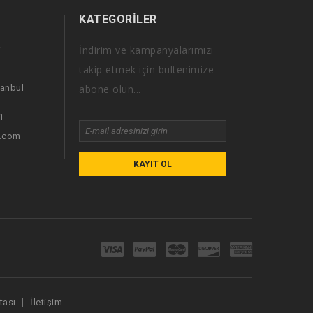
KATEGORILER
İndirim ve kampanyalarımızı
i
takip etmek için bültenimize
tanbul
abone olun...
1
i.com
KAYIT OL
tası
İletişim