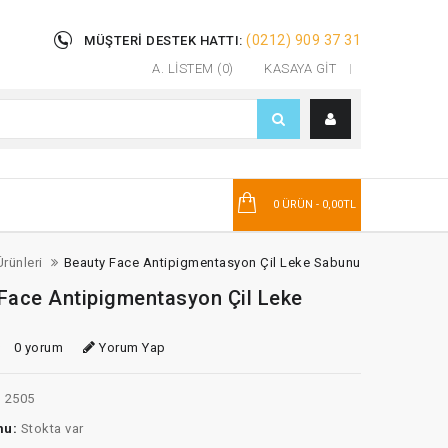
(0212) 909 37 31
MÜŞTERI DESTEK HATTI:
A. LISTEM (0)
KASAYA GIT
T
0 ÜRÜN - 0,00TL
Ürünleri
Beauty Face Antipigmentasyon Çil Leke Sabunu
Face Antipigmentasyon Çil Leke
0 yorum
Yorum Yap
:
2505
mu:
Stokta var