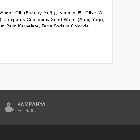
, Wheat Oil (Buğday Yağı), Vitamin E, Olive Oil
ğı), Juniperus Communis Seed Water (Ardıç Yağı),
um Palm Kernelate, Tetra Sodium Chloride
KAMPANYA
Her Hafta