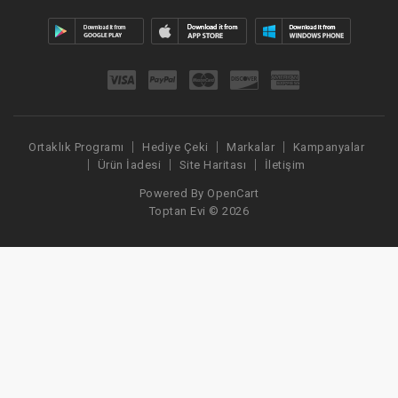
Ortaklık Programı
Hediye Çeki
Markalar
Kampanyalar
Ürün İadesi
Site Haritası
İletişim
Powered By
OpenCart
Toptan Evi © 2026