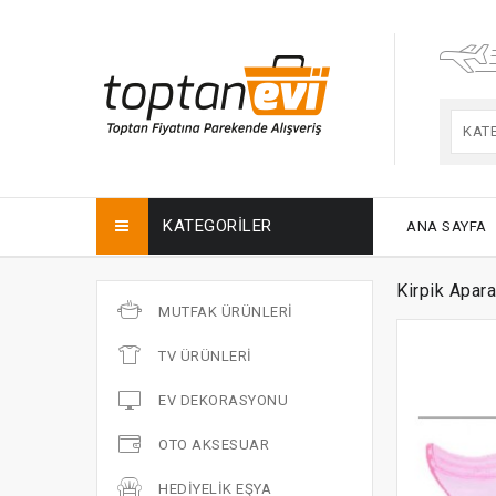
KAT
KATEGORILER
ANA SAYFA
Kirpik Apara
MUTFAK ÜRÜNLERI
TV ÜRÜNLERI
EV DEKORASYONU
OTO AKSESUAR
HEDIYELIK EŞYA