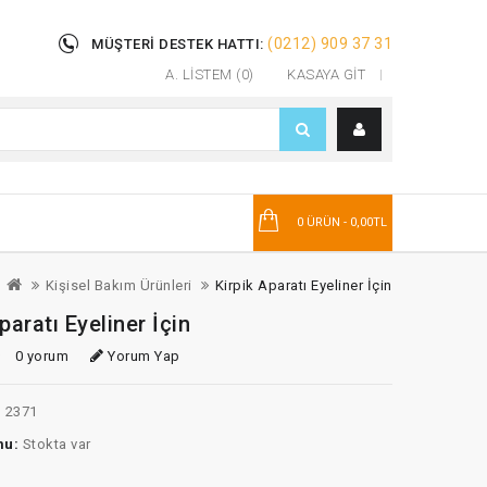
(0212) 909 37 31
MÜŞTERI DESTEK HATTI:
A. LISTEM (0)
KASAYA GIT
T
0 ÜRÜN - 0,00TL
Kişisel Bakım Ürünleri
Kirpik Aparatı Eyeliner İçin
paratı Eyeliner İçin
0 yorum
Yorum Yap
:
2371
mu:
Stokta var