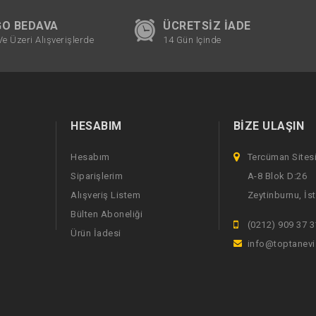
O BEDAVA
ÜCRETSIZ İADE
Ve Üzeri Alışverişlerde
14 Gün Içinde
HESABIM
BIZE ULAŞIN
Hesabım
Tercüman Sites
Siparişlerim
A-8 Blok D:26
Alışveriş Listem
Zeytinburnu, İs
Bülten Aboneliği
(0212) 909 37 3
Ürün İadesi
info@toptanev