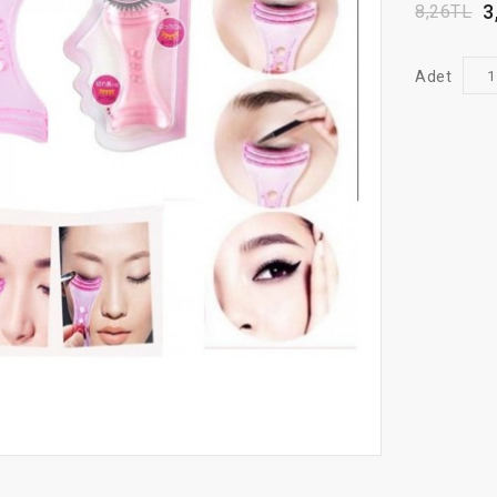
3
8,26TL
Adet