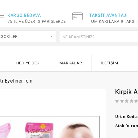
KARGO BEDAVA
TAKSIT AVANTAJI
75 TL VE ÜZERI SIPARIŞLERDE
TÜM KARTLARA 9 TAKSI
EGORILER
HEDIYE ÇEKI
MARKALAR
İLETIŞIM
tı Eyeliner İçin
Kirpik A
Ürün Kodu
Stok Duru