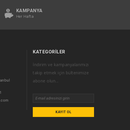
KAMPANYA
Her Hafta
KATEGORILER
İndirim ve kampanyalarımızı
i
takip etmek için bültenimize
tanbul
abone olun...
1
i.com
KAYIT OL