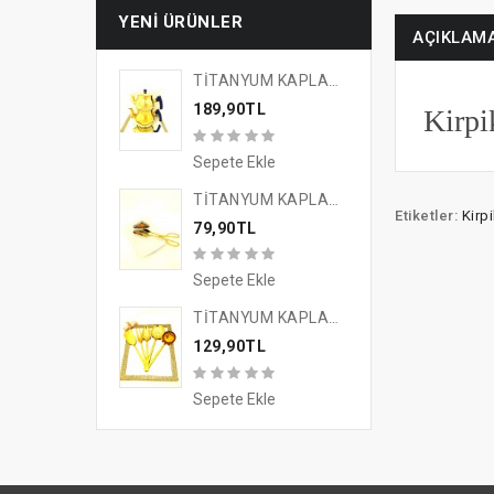
YENI ÜRÜNLER
AÇIKLAM
TİTANYUM KAPLAMA GOLD TASARIM ÇAYKEYFİ ÇAYDANLIK
189,90TL
Kirpi
Sepete Ekle
TİTANYUM KAPLAMA GOLD TASARIM SUNUM MAŞASI
Etiketler:
Kirpi
79,90TL
Sepete Ekle
TİTANYUM KAPLAMA GOLD TASARIM 5'Lİ SERVİS SETİ
129,90TL
Sepete Ekle