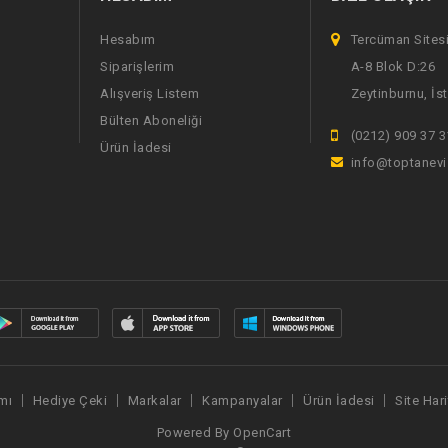
Hesabım
Tercüman Sites
Siparişlerim
A-8 Blok D:26
Alışveriş Listem
Zeytinburnu, İs
Bülten Aboneliği
(0212) 909 37 3
Ürün İadesi
info@toptanev
mı
Hediye Çeki
Markalar
Kampanyalar
Ürün İadesi
Site Hari
Powered By
OpenCart