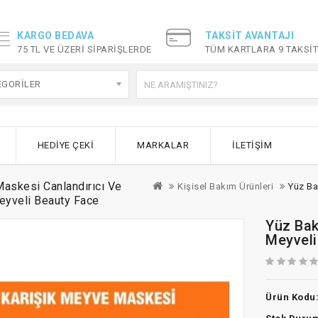
KARGO BEDAVA
TAKSIT AVANTAJI
75 TL VE ÜZERI SIPARIŞLERDE
TÜM KARTLARA 9 TAKSI
EGORILER
HEDIYE ÇEKI
MARKALAR
İLETIŞIM
askesi Canlandırıcı Ve
Kişisel Bakım Ürünleri
Yüz Ba
eyveli Beauty Face
Yüz Bak
Meyveli
Ürün Kodu