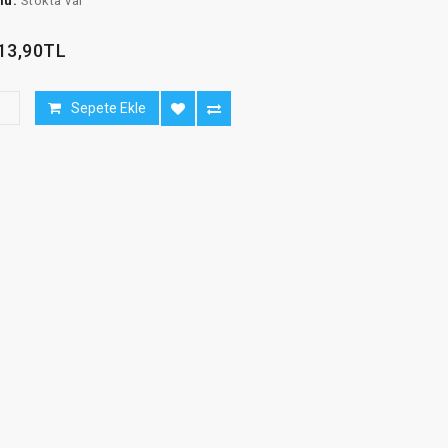
mu:
Stokta var
13,90TL
Sepete Ekle