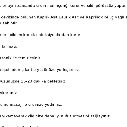
er aynı zamanda cildin nem içeriği korur ve cildi pürüzsüz yapar.
 cevizinde bulunan Kaprik Asit Laurik Asit ve Kaprilik gibi üç yağlı 
e sahiptir.
inde , cildi mikrobik enfeksiyonlardan korur.
Talimatı:
tonik ile temizleyiniz.
oşetinden çıkartıp yüzünüze yerleştiriniz.
yüzünüzde 15-20 dakika bekletiniz.
ıkartınız.
umu masaj ile cildinize yediriniz.
yıkamayarak cildinize daha iyi nüfuz etmesini sağlayınız.