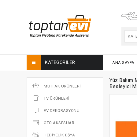
KAT
KATEGORILER
ANA SAYFA
Yüz Bakım M
Besleyici M
MUTFAK ÜRÜNLERI
TV ÜRÜNLERI
EV DEKORASYONU
OTO AKSESUAR
HEDIYELIK EŞYA