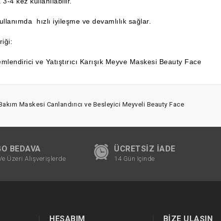
3-4 kez kullanılabilir.
ullanımda hızlı iyileşme ve devamlılık sağlar.
iği:
mlendirici ve Yatıştırıcı Karışık Meyve Maskesi Beauty Face
Bakım Maskesi Canlandırıcı ve Besleyici Meyveli Beauty Face
O BEDAVA
ÜCRETSIZ İADE
Ve Üzeri Alışverişlerde
14 Gün Içinde
HESABIM
BIZE ULAŞIN