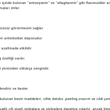
çinde bulunan ‘’antosiyanin’’ ve ‘’ellagitannin’’ gibi flavonoidler ant
maları önler.
rüzsüz görünmesini sağlar.
ir antioksidan deposudur.
i azaltmada etkilidir.
 özelliği vardır.
i yönünden oldukça zengindir.
lendirir ve besler.
ulunan besin maddeleri, ciltte detoks ,peeling,onarım ve cildi yeni
 yağlı cilt siyah noktalara ve sivilcelere davetiye çıkartır, ancak li