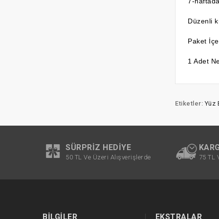
7-haftada 
Düzenli k
Paket İçer
1 Adet Ne
Etiketler:
Yüz 
SÜRPRIZ HEDIYE
KARG
50 TL Ve Üzeri Alışverişlerde
75 TL 
BILGILER
EKSTRALAR