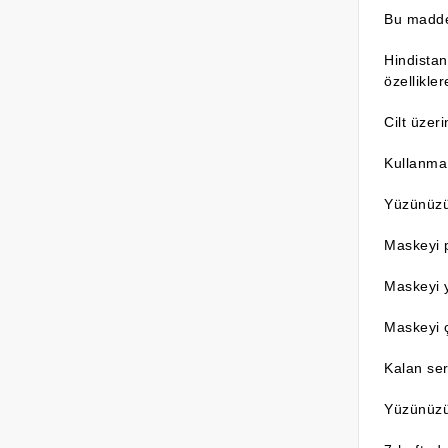
Bu maddel
Hindistan
özellikler
Cilt üzer
Kullanma 
Yüzünüzü 
Maskeyi p
Maskeyi 
Maskeyi ç
Kalan ser
Yüzünüzü 