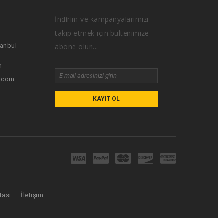
İndirim ve kampanyalarımızı
i
takip etmek için bültenimize
tanbul
abone olun...
1
i.com
KAYIT OL
tası
İletişim