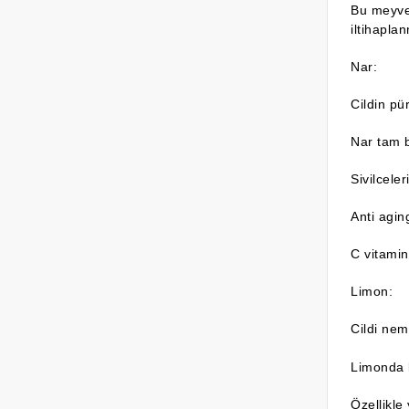
Bu meyve i
iltihaplan
Nar:
Cildin pü
Nar tam b
Sivilceler
Anti aging
C vitamin
Limon:
Cildi nem
Limonda b
Özellikle