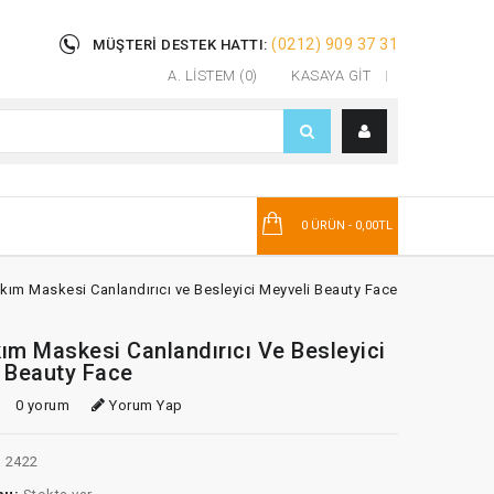
(0212) 909 37 31
MÜŞTERI DESTEK HATTI:
A. LISTEM (0)
KASAYA GIT
T
0 ÜRÜN - 0,00TL
kım Maskesi Canlandırıcı ve Besleyici Meyveli Beauty Face
ım Maskesi Canlandırıcı Ve Besleyici
 Beauty Face
0 yorum
Yorum Yap
:
2422