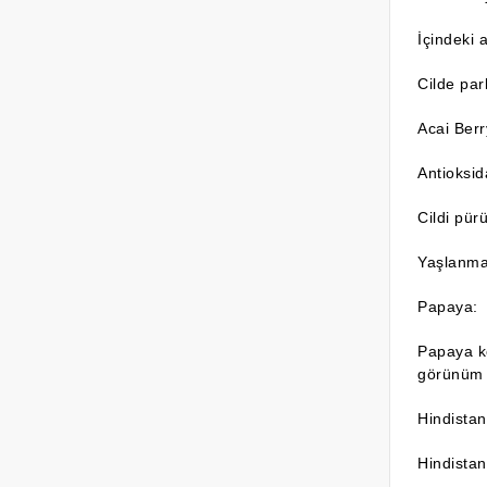
İçindeki 
Cilde par
Acai Berr
Antioksida
Cildi pürü
Yaşlanman
Papaya:
Papaya ko
görünüm 
Hindistan
Hindistanc