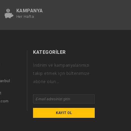
KAMPANYA
Her Hafta
KATEGORILER
İndirim ve kampanyalarımızı
i
takip etmek için bültenimize
tanbul
abone olun...
1
i.com
KAYIT OL