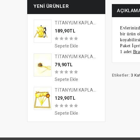
YENI ÜRÜNLER
AÇIKLAM
TİTANYUM KAPLAMA GOLD TASARIM ÇAYKEYFİ ÇAYDANLIK
Evlerinizd
189,90TL
bir ürün o
koyabilirs
Sepete Ekle
Paket İçer
1 adet
Bra
TİTANYUM KAPLAMA GOLD TASARIM SUNUM MAŞASI
79,90TL
Etiketler:
3 Ka
Sepete Ekle
TİTANYUM KAPLAMA GOLD TASARIM 5'Lİ SERVİS SETİ
129,90TL
Sepete Ekle