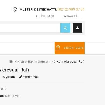
(0212) 909 37 31
MÜŞTERI DESTEK HATTI:
A. LISTEM (0)
KASAYA GIT
T
0 ÜRÜN - 0,00TL
Kişisel Bakım Ürünleri
3 Katlı Aksesuar Rafı
 Aksesuar Rafı
0 yorum
Yorum Yap
:
812
mu:
Stokta var