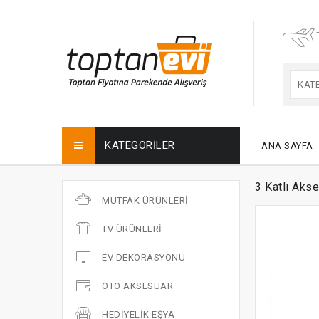
KAT
KATEGORILER
ANA SAYFA
3 Katlı Akse
MUTFAK ÜRÜNLERI
TV ÜRÜNLERI
EV DEKORASYONU
OTO AKSESUAR
HEDIYELIK EŞYA