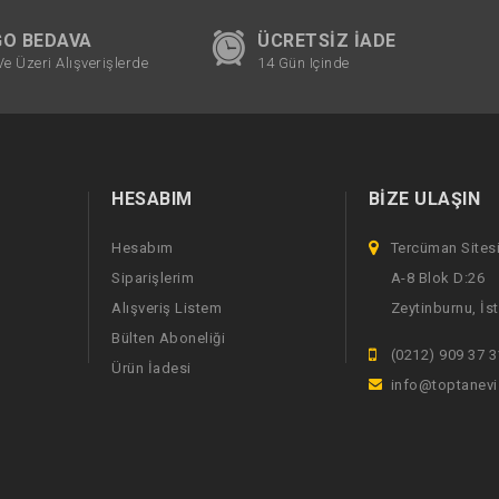
O BEDAVA
ÜCRETSIZ İADE
Ve Üzeri Alışverişlerde
14 Gün Içinde
HESABIM
BIZE ULAŞIN
Hesabım
Tercüman Sites
Siparişlerim
A-8 Blok D:26
Alışveriş Listem
Zeytinburnu, İs
Bülten Aboneliği
(0212) 909 37 3
Ürün İadesi
info@toptanev