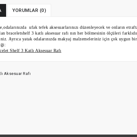
A
YORUMLAR (0)
e,odalarınızda ufak tefek aksesuarlarınızı düzenleyecek ve onların etraft
lan braceletshelf 3 katlı aksesuar rafı nın her bölmesinin ölçüleri farklıd
iniz. Ayrıca yatak odalarınızda makyaj malzemeleriniz için çok uygun bir 
iği:
celet Shelf 3 Katlı Aksesuar Rafı
tlı Aksesuar Rafı