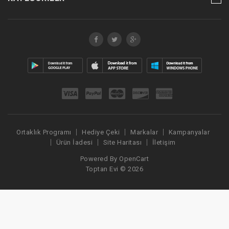
Ortaklık Programı
Hediye Çeki
Markalar
Kampanyalar
Ürün İadesi
Site Haritası
İletişim
Powered By
OpenCart
Toptan Evi © 2026