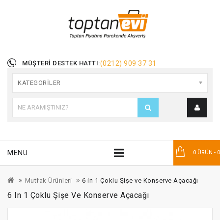
MÜŞTERI DESTEK HATTI:
(0212) 909 37 31
KATEGORILER
MENU
0 ÜRÜN - 
Mutfak Ürünleri
6 in 1 Çoklu Şişe ve Konserve Açacağı
6 In 1 Çoklu Şişe Ve Konserve Açacağı