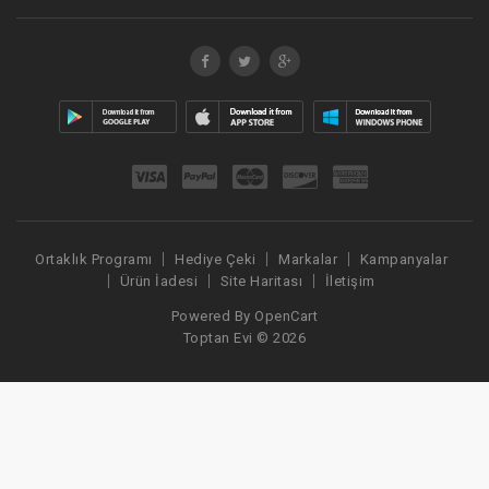
Ortaklık Programı
Hediye Çeki
Markalar
Kampanyalar
Ürün İadesi
Site Haritası
İletişim
Powered By
OpenCart
Toptan Evi © 2026